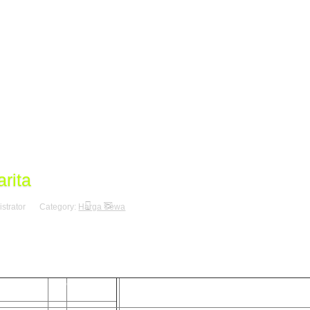
arita
istrator
Category:
Harga Sewa
Liburan Bersama Keluarga ke Pantai Carita
Harga Lippo Kondominium
m Type
Capacity
Price
Fasility
CALL