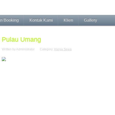
an Booking
Kontak Kami
Klien
Gallery
Pulau Umang
Written by Administrator
Category:
Harga Sewa
Pulau Umang
adalah objek
wisata
yang
Pesona Alam yang masih Asri dan
Pas
Pulau, membuat siapapun berdejak kagum akan keindahan Alam Pulau ini.
Hotel yang berlokasi di tengah Pulau ini akan menjadi sebuah kenangan y
dalamnya.
Kami Mengajak Anda untuk menginap di Pulau Umang dengan
Harga
yang
Spes
Paket Pulau Umang
@ Rp. 1.200.000.- / Orang
Garansi Minimum 5 orang
Include: