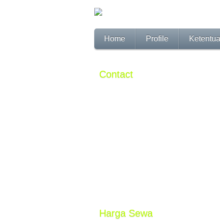
Home
Profile
Ketentu
Contact
PENGELOLA OWNER
Phone : (0253) 801079
HP: 0813 8717 0033
081 910 851 355
W A: 0813 8717 0033
BBM : 74D7DBF6
SUGANDA JAYA WIGUNA SE
email :
info@carita-fantasi.com
Harga Sewa