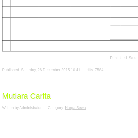
1
Deluxe
2
Deluxe
4-6 Person
1 Bedroom + Living Room [Garden Vie
2
Executiv
3
Executive
6-8 Person
2 Bedroom + Living Room [3rd/4th Floo
3
Master
2 Bedroom + Living Room [1st Floor]
4
Master
12-16 Person
3 Bedroom + Living Room
Published: Satu
Published: Saturday, 26 December 2015 10:41
Hits: 7584
Mutiara Carita
Written by Administrator
Category:
Harga Sewa
Liburan Bersama Keluarga ke Pantai Mutiara Car
Harga Mutiara Carita Cottages