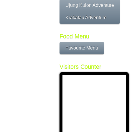
Ujung Kulon Adventure
Krakatau Adventure
Food Menu
Favourite Menu
Visitors Counter
Today
200
Yesterday
212
This Week
1701
Last Week
635439
This Month
2035
Last Month
10995
All days
639040