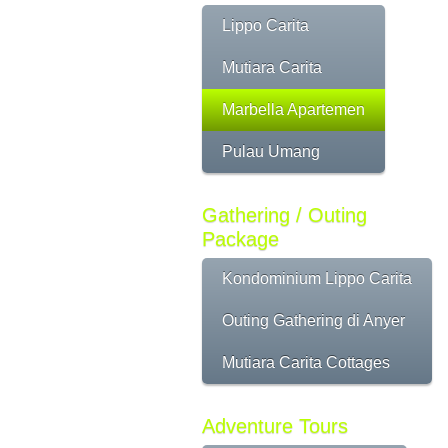
Lippo Carita
Mutiara Carita
Marbella Apartemen
Pulau Umang
Gathering / Outing
Package
Kondominium Lippo Carita
Outing Gathering di Anyer
Mutiara Carita Cottages
Adventure Tours